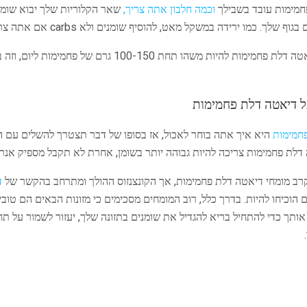
פחמימות עובד בשבילך
וכמה חלבון אתה צריך,
שאר הקלוריות שלך יבוא שומנ
ו ירידה במשקל מאט, להוסיף שומנים ולא carbs אם אתה צריך יותר מזון.
רוב המומחים תזונתיים לשקול דיאטה דלת פחמימות להיות משהו תחת
על דיאטה דלת פחמימות
חמימות
היא איך אתה בוחר לאכול, אז בסופו של דבר תצטרך להשלים עם
ה דלת פחמימות צריכה להיות גבוהה יותר בשומן, אחרת לא תקבל מספיק אנרג
בקרב מומחי דיאטה דלת פחמימות, אך הקונצנזוס ההולך ומתרחב בהקשר של
ד
הוכיחו להיות. בדרך כלל, רוב המומחים מסכימים כי מזונות הבאים הם טובי
 אותך כדי להתחיל בריא להגדיל את שומנים בתזונה שלך, יעזור לשמור על ת