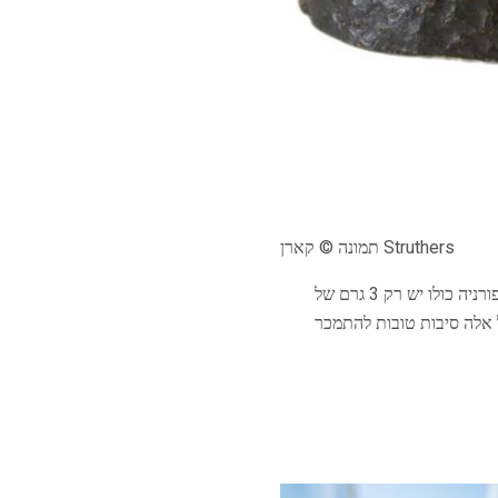
תמונה © קארן Struthers
-על אמיתי. הם ארוזים עם חומרים מזינים, אבוקדו קליפורניה כולו יש רק 3 גרם של
 ויטמין C, ויטמין K, חומצה פולית, אשלגן. כל אלה סיבות טובות להתמכר