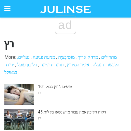
ad
רץ
מתחילים
,
מרחק ארוך
,
מוֹטִיבָצִיָה
,
מניעת פגיעה
,
נעליים,
More:
הלבשה והנעלה
,
אימון המירוץ
,
תזונה והיגיינה
,
הליכון פועל
,
ירידה
במשקל
10 טיפים לרוץ בבוקר
רץ
45 דקות הליכון אמון עבור מי שנשאו בקלות
רץ